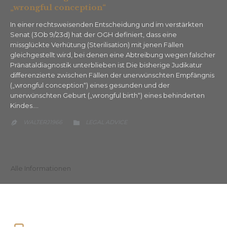
„wrongful conception“
In einer rechtsweisenden Entscheidung und im verstärkten
Senat (3Ob 9/23d) hat der OGH definiert, dass eine
missglückte Verhütung (Sterilisation) mit jenen Fällen
gleichgestellt wird, bei denen eine Abtreibung wegen falscher
Pränataldiagnostik unterblieben ist Die bisherige Judikatur
differenzierte zwischen Fällen der unerwünschten Empfängnis
(„wrongful conception“) eines gesunden und der
unerwünschten Geburt („wrongful birth“) eines behinderten
Kindes….
CATEGORY
WALTERJ1966
LEGAL ADVICE


Alle Informationen