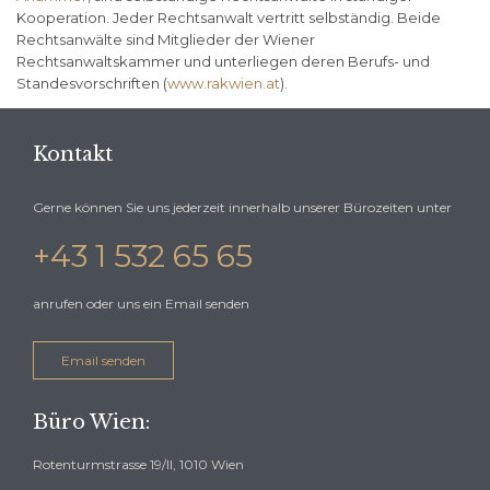
Kooperation. Jeder Rechtsanwalt vertritt selbständig. Beide
Rechtsanwälte sind Mitglieder der Wiener
Rechtsanwaltskammer und unterliegen deren Berufs- und
Standesvorschriften (
www.rakwien.at
).
Kontakt
Gerne können Sie uns jederzeit innerhalb unserer Bürozeiten unter
+43 1 532 65 65
anrufen oder uns ein Email senden
Email senden
Büro Wien:
Rotenturmstrasse 19/II, 1010 Wien